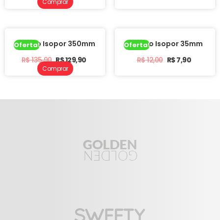
Comprar
Tarugo Isopor 350mm
Tarugo Isopor 35mm
Oferta!
Oferta!
R$
135,90
R$
129,90
R$
12,00
R$
7,90
Comprar