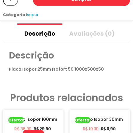
Categoria
Isopor
Descrição
Avaliações (0)
Descrição
Placa Isopor 25mm Isofort 50 1000x500x50
Produtos relacionados
Tarugo Isopor 100mm
Tarugo Isopor 30mm
Oferta!
Oferta!
R$
36,90
R$
29,90
R$
10,00
R$
6,90