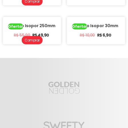
Comprar
Tarugo Isopor 250mm
Tarugo Isopor 30mm
Oferta!
Oferta!
R$
55,90
R$
49,90
R$
10,00
R$
6,90
Comprar