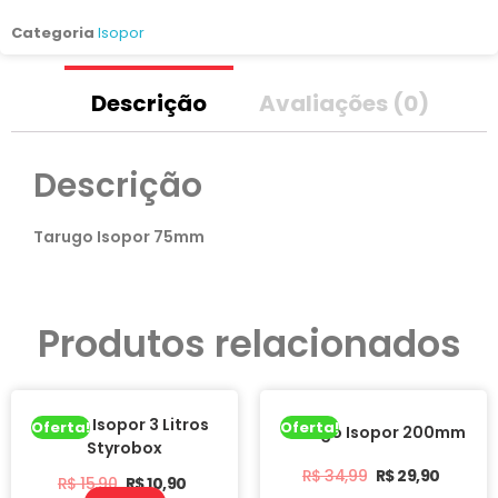
Categoria
Isopor
Descrição
Avaliações (0)
Descrição
Tarugo Isopor 75mm
Produtos relacionados
Caixa Isopor 3 Litros
Oferta!
Oferta!
Tarugo Isopor 200mm
Styrobox
R$
34,99
R$
29,90
R$
15,90
R$
10,90