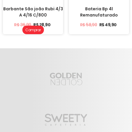
Barbante São joão Rubi 4/3
Bateria Bp 4l
A 4/16 C/800
Remanufaturado
R$
36,90
R$
28,90
R$
58,90
R$
49,90
Comprar