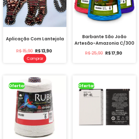
Barbante São João
Aplicação Com Lantejola
Artesão-Amazonia C/300
R$
15,90
R$
13,90
R$
25,90
R$
17,90
Comprar
Oferta!
Oferta!