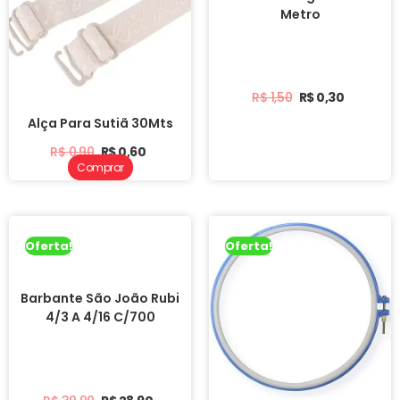
Metro
R$
1,50
R$
0,30
Alça Para Sutiã 30Mts
R$
0,90
R$
0,60
Comprar
Oferta!
Oferta!
Barbante São João Rubi
4/3 A 4/16 C/700