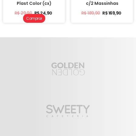
Plast Color (cx)
c/2 Massinhas
R$
29,90
R$
24,90
R$
189,90
R$
169,90
Comprar