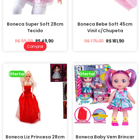
Boneca Super Soft 28cm
Boneca Bebe Soft 45cm
Tecido
Vinil c/Chupeta
R$
55,00
R$
49,90
R$
175,00
R$
161,90
Comprar
Oferta!
Oferta!
Boneca Liz Princesa 28cm
Boneca Baby Vem Brincar