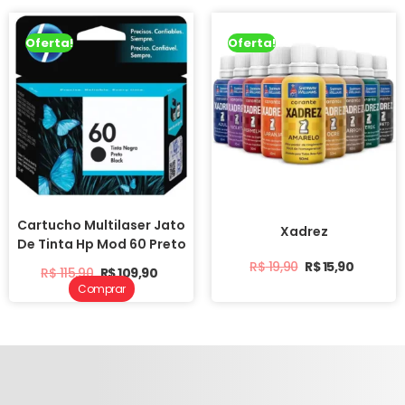
Oferta!
Oferta!
Cartucho Multilaser Jato
Xadrez
De Tinta Hp Mod 60 Preto
R$
19,90
R$
15,90
R$
115,90
R$
109,90
Comprar