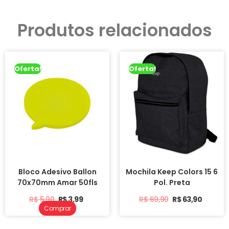
Produtos relacionados
Oferta!
Oferta!
Bloco Adesivo Ballon
Mochila Keep Colors 15 6
70x70mm Amar 50fls
Pol. Preta
R$
5,90
R$
3,99
R$
69,90
R$
63,90
Comprar