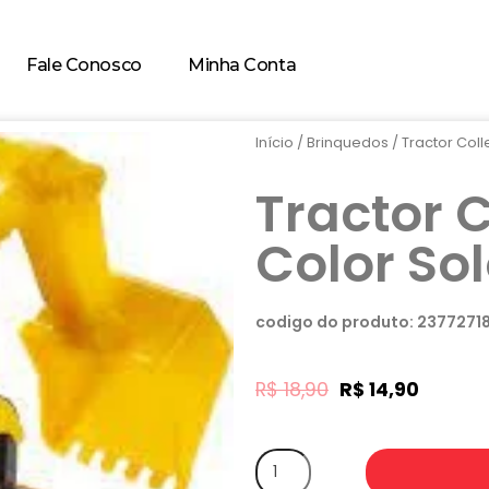
Fale Conosco
Minha Conta
Início
/
Brinquedos
/ Tractor Coll
Tractor C
Color So
codigo do produto: 23772718
R$
18,90
R$
14,90