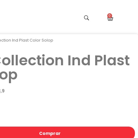
ection Ind Plast Color Solop
ollection Ind Plast
lop
,9
Comprar