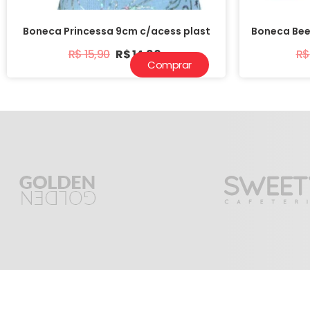
Boneca Princessa 9cm c/acess plast
Boneca Bee 
R$
15,90
R$
14,90
R$
Comprar