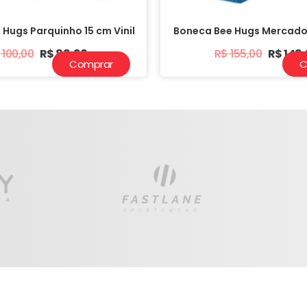
Hugs Parquinho 15 cm Vinil
Boneca Bee Hugs Mercado 
100,00
R$
89,90
R$
155,00
R$
149
Comprar
C