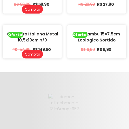
R$
63,90
R$
59,90
R$
29,90
R$
27,90
Comprar
Cafeteira Italiana Metal
Bowl Bambu 15×7,5cm
Oferta!
Oferta!
10,5x19cm p/9
Ecologico Sortido
R$
154,90
R$
149,90
R$
8,90
R$
6,90
Comprar