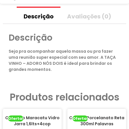
Descrição
Avaliações (0)
Descrição
Seja pra acompanhar aquela massa ou pra fazer
uma reunião super especial com seu amor. A TAÇA
VINHO – ADORO NÓS DOIS é ideal para brindar os
grandes momentos.
Produtos relacionados
Conjunto Maracatu Vidro
Caneca Porcelanato Reta
Oferta!
Oferta!
Jarra 1,6lts+4cop
300ml Palavras