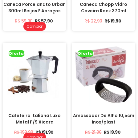
Caneca Porcelanato Urban
Caneca Chopp Vidro
300ml Beijos E Abraços
Caveira Rock 370ml
R$
59,90
R$
57,90
R$
22,90
R$
19,90
Comprar
Oferta!
Oferta!
Cafeteira Italiana Luxo
Amassador De Alho 10,5cm
Metal P/9 Xicara
Inox/plast
R$
199,90
R$
191,90
R$
21,90
R$
19,90
Comprar