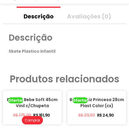
Descrição
Avaliações (0)
Descrição
Skate Plastico Infantil
Produtos relacionados
Boneca Bebe Soft 45cm
Boneca Liz Princesa 28cm
Oferta!
Oferta!
Vinil c/Chupeta
Plast Color (cx)
R$
175,00
R$
161,90
R$
29,90
R$
24,90
Comprar