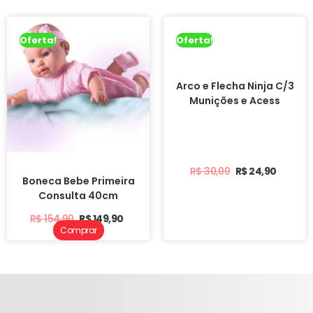
Oferta!
Oferta!
Arco e Flecha Ninja C/3
Munições e Acess
R$
30,00
R$
24,90
Boneca Bebe Primeira
Consulta 40cm
R$
154,90
R$
149,90
Comprar