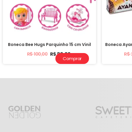
Boneca Bee Hugs Parquinho 15 cm Vinil
Boneca Aya
R$
100,00
R$
89,90
R$
Comprar