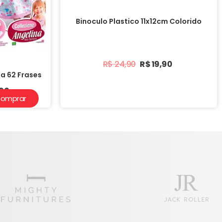
Binoculo Plastico 11x12cm Colorido
R$
24,90
R$
19,90
a 62 Frases
,90
omprar