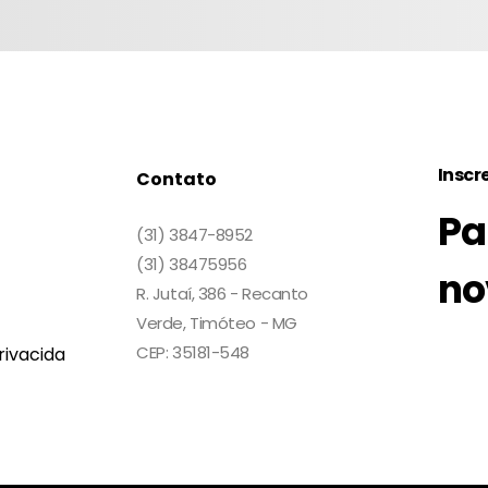
Inscr
Contato
Pa
(31) 3847-8952
(31) 38475956
no
R. Jutaí, 386 - Recanto
Verde, Timóteo - MG
CEP: 35181-548
rivacida