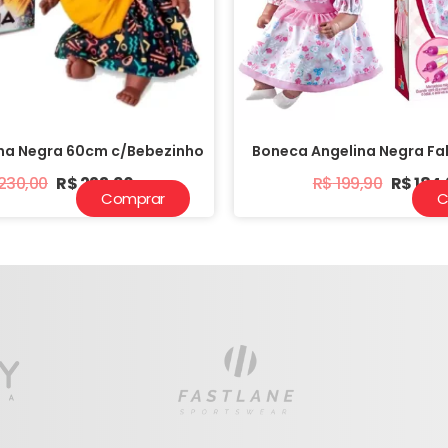
na Negra 60cm c/Bebezinho
Boneca Angelina Negra Fal
230,00
R$
223,90
R$
199,90
R$
184
Comprar
C