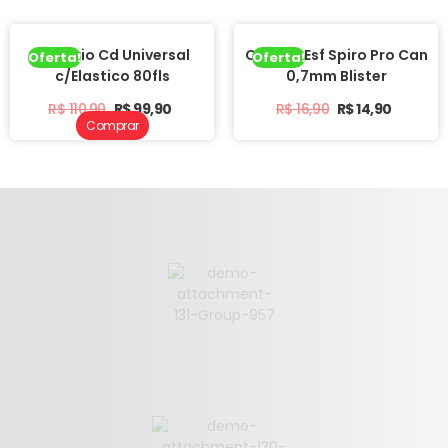
Fichario Cd Universal
Caneta Esf Spiro Pro Can
Oferta!
Oferta!
c/Elastico 80fls
0,7mm Blister
R$
110,90
R$
99,90
R$
16,90
R$
14,90
Comprar