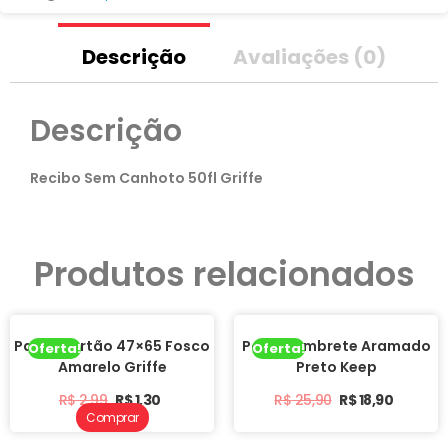
Descrição
Avaliações (0)
Descrição
Recibo Sem Canhoto 50fl Griffe
Produtos relacionados
Papel Cartão 47×65 Fosco
Porta Lembrete Aramado
Oferta!
Oferta!
Amarelo Griffe
Preto Keep
R$
2,99
R$
1,30
R$
25,90
R$
18,90
Comprar