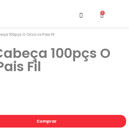
ça 100pçs O Circo cx Pais Fil
Cabeça 100pçs O
ais Fil
Comprar