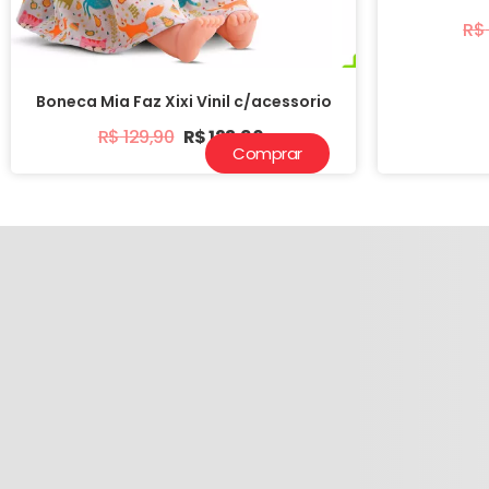
R$
Boneca Mia Faz Xixi Vinil c/acessorio
R$
129,90
R$
123,90
Comprar