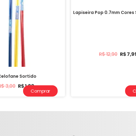
Lapiseira Pop 0.7mm Cores S
R$
12,90
R$
7,9
Celofane Sortido
R$
3,00
R$
1,20
Comprar
C