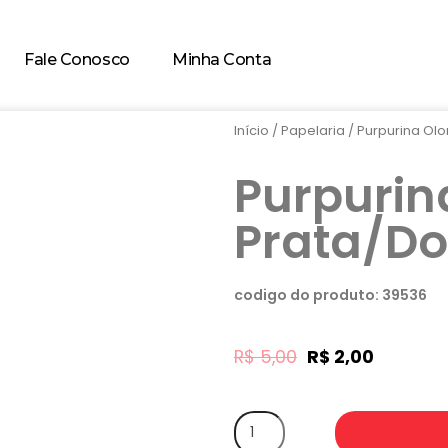
Fale Conosco
Minha Conta
Início
/
Papelaria
/ Purpurina Olo
Purpurina
Prata/D
codigo do produto: 39536
R$
5,00
R$
2,00