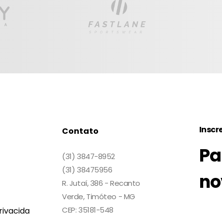
Inscr
Contato
Pa
(31) 3847-8952
(31) 38475956
no
R. Jutaí, 386 - Recanto
Verde, Timóteo - MG
CEP: 35181-548
rivacida