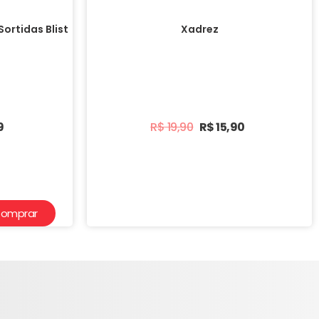
ortidas Blist
Xadrez
9
R$
19,90
R$
15,90
omprar