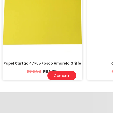
Papel Cartão 47×65 Fosco Amarelo Griffe
R$
2,99
R$
1,30
Comprar