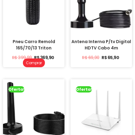
Pneu Carro Remold
Antena Interna P/tv Digital
165/70/13 Triton
HDTV Cabo 4m
R$
399,99
R$
369,90
R$
69,90
R$
65,90
Comprar
Oferta!
Oferta!