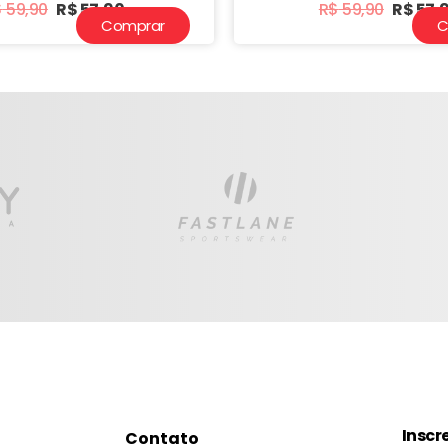
$
59,90
R$
57,90
R$
59,90
R$
57,
Comprar
C
Inscr
Contato