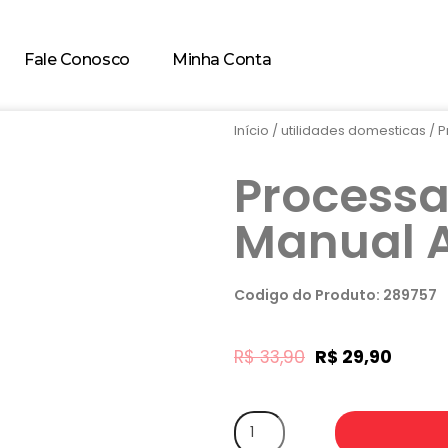
Fale Conosco
Minha Conta
Início
/
utilidades domesticas
/ P
Processa
Manual 
Codigo do Produto: 289757
R$
33,90
R$
29,90