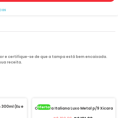
icas
ador e certifique-se de que a tampa está bem encaixada.
sua receita.
 300ml (Eu e
Oferta!
Cafeteira Italiana Luxo Metal p/9 Xicara