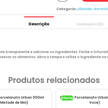
Categoria
utilidades domest
Descrição
Avaliações (0)
nte transparente e adicione os ingredientes. Feche o tritur
ssar os alimentos. Abra a tampa e utilize o ingrediente na 
Produtos relacionados
orcelanato Urban 300ml
Caneca Porcelanato Urban
Oferta!
(Metade de Min)
Voce)