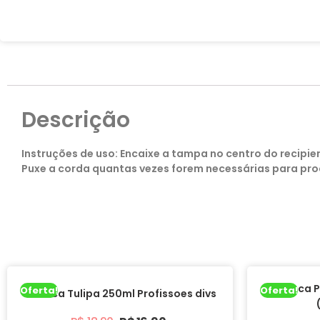
Descrição
Instruções de uso: Encaixe a tampa no centro do recipie
Puxe a corda quantas vezes forem necessárias para proce
Caneca P
Oferta!
Oferta!
Caneca Tulipa 250ml Profissoes divs