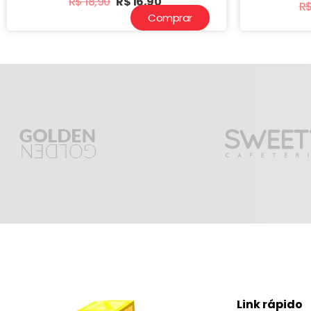
R$
18,90
R$
16,90
R
Comprar
Link rápido