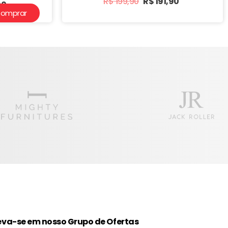
R$
199,90
R$
191,90
90
omprar
eva-se em nosso Grupo de Ofertas