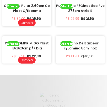
Corda De Pular 2,60cm Cb
Pula Corda P/Ginastica Pvc
Oferta!
Oferta!
Plast C/Espuma
275cm Atrio R
R$
32,00
R$
29,90
R$
25,99
R$
21,90
Comprar
Porta COMPRIMIDO Plast
Aparelho De Barbear
Oferta!
Oferta!
18x9x3cm p/7 Dia
c/Lamina 8cm Inox
R$
39,90
R$
22,90
R$
13,90
R$
10,90
Comprar