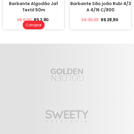
Barbante Algodão Jaf
Barbante São joão Rubi 4/3
Textil 50m
A 4/16 C/800
R$
6,90
R$
2,90
R$
36,90
R$
28,90
Comprar