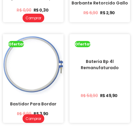
Barbante Retorcido Gallo
R$
0,90
R$
0,30
R$
6,90
R$
2,90
Comprar
Oferta!
Oferta!
Bateria Bp 4l
Remanufaturado
R$
58,90
R$
49,90
Bastidor Para Bordar
R$
8,99
R$
3,90
Comprar