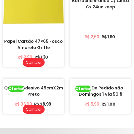
Borracha Branca C/ Cinta
Cx 24un keep
R$
2,60
R$
1,90
Papel Cartão 47×65 Fosco
Amarelo Griffe
R$
2,99
R$
1,30
Comprar
Quadro Adesivo 45cmX2m
Bloco De Pedido são
Oferta!
Oferta!
Preto
Domingos 1 Via 50 fl
R$
36,90
R$
28,99
R$
5,90
R$
1,00
Comprar