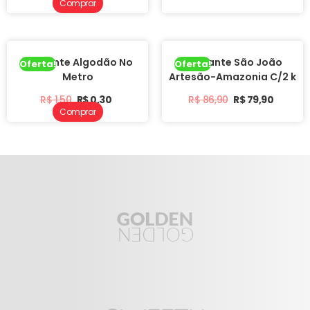
Comprar
Barbante Algodão No
Barbante São João
Oferta!
Oferta!
Metro
Artesão-Amazonia C/2 k
R$
1,50
R$
0,30
R$
86,90
R$
79,90
Comprar