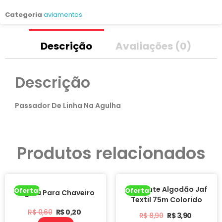
Categoria
aviamentos
Descrição
Avaliações (0)
Descrição
Passador De Linha Na Agulha
Produtos relacionados
Barbante Algodão Jaf
Oferta!
Oferta!
Argola Para Chaveiro
Textil 75m Colorido
R$
0,60
R$
0,20
R$
8,90
R$
3,90