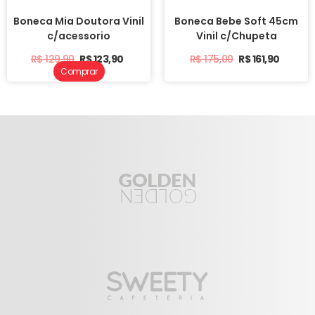
Boneca Mia Doutora Vinil
Boneca Bebe Soft 45cm
c/acessorio
Vinil c/Chupeta
R$
129,90
R$
123,90
R$
175,00
R$
161,90
Comprar