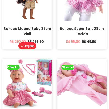
Boneca Moana Baby 36cm
Boneca Super Soft 28cm
Vinil
Tecido
R$
290,90
R$
286,90
R$
55,00
R$
49,90
Comprar
Oferta!
Oferta!