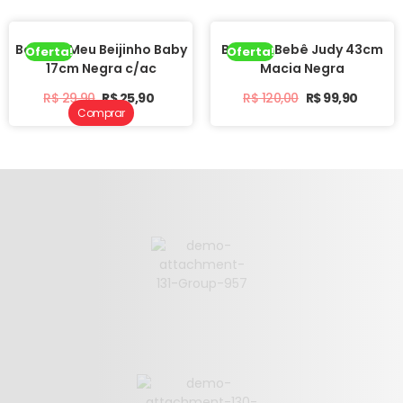
Boneca Meu Beijinho Baby
Boneca Bebê Judy 43cm
Oferta!
Oferta!
17cm Negra c/ac
Macia Negra
R$
29,90
R$
25,90
R$
120,00
R$
99,90
Comprar