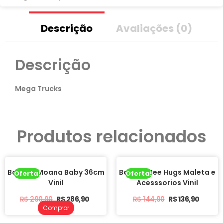
Descrição
Avaliações (0)
Descrição
Mega Trucks
Produtos relacionados
Boneca Moana Baby 36cm
Boneca Bee Hugs Maleta e
Oferta!
Oferta!
Vinil
Acesssorios Vinil
R$
290,90
R$
286,90
R$
144,90
R$
136,90
Comprar