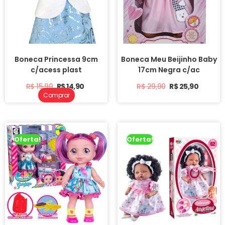
Boneca Princessa 9cm
Boneca Meu Beijinho Baby
c/acess plast
17cm Negra c/ac
R$
15,90
R$
14,90
R$
29,90
R$
25,90
Comprar
Oferta!
Oferta!