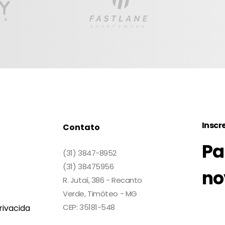
Inscr
Contato
Pa
(31) 3847-8952
(31) 38475956
no
R. Jutaí, 386 - Recanto
Verde, Timóteo - MG
CEP: 35181-548
rivacida