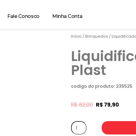
Fale Conosco
Minha Conta
Início
/
Brinquedos
/ Liquidificad
Liquidifi
Plast
codigo do produto: 235525
R$
82,00
R$
79,90