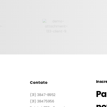
Inscr
Contato
Pa
(31) 3847-8952
(31) 38475956
no