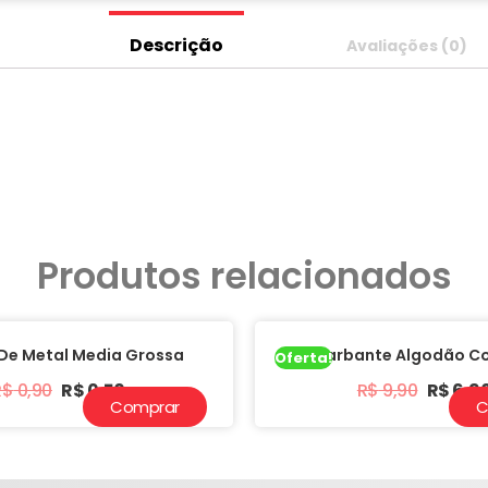
Descrição
Avaliações (0)
Produtos relacionados
De Metal Media Grossa
Barbante Algodão Co
Oferta!
R$
0,90
R$
0,50
R$
9,90
R$
6,9
Comprar
C