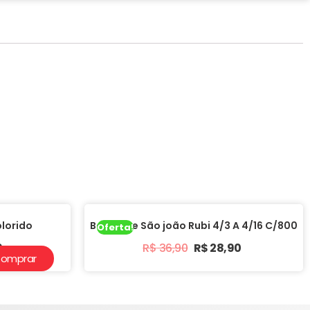
lorido
Barbante São joão Rubi 4/3 A 4/16 C/800
Oferta!
0
R$
36,90
R$
28,90
omprar