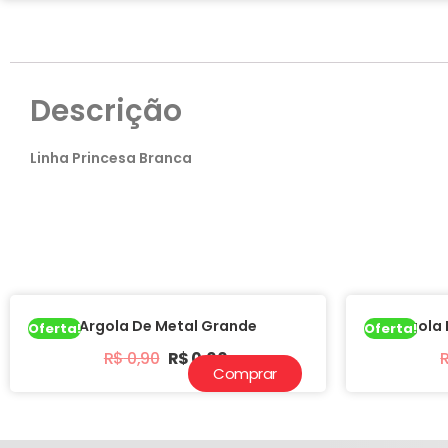
Descrição
Linha Princesa Branca
Argola De Metal Grande
Argola 
Oferta!
Oferta!
R$
0,90
R$
0,60
Comprar