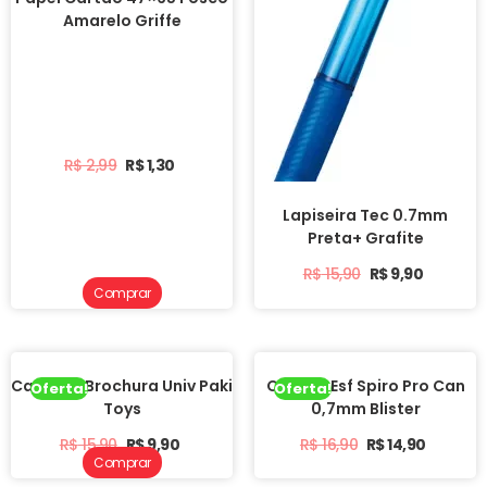
Amarelo Griffe
R$
2,99
R$
1,30
Lapiseira Tec 0.7mm
Preta+ Grafite
R$
15,90
R$
9,90
Comprar
Caderno Brochura Univ Paki
Caneta Esf Spiro Pro Can
Oferta!
Oferta!
Toys
0,7mm Blister
R$
15,90
R$
9,90
R$
16,90
R$
14,90
Comprar