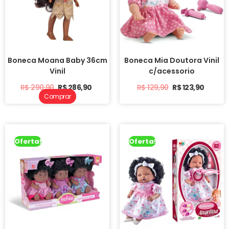
Boneca Moana Baby 36cm
Boneca Mia Doutora Vinil
Vinil
c/acessorio
R$
290,90
R$
286,90
R$
129,90
R$
123,90
Comprar
Oferta!
Oferta!