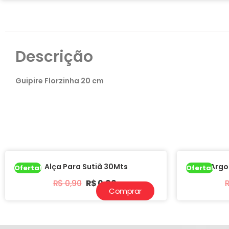
Descrição
Guipire Florzinha 20 cm
Alça Para Sutiã 30Mts
Argo
Oferta!
Oferta!
R$
0,90
R$
0,60
Comprar