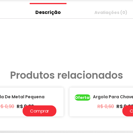
Descrição
Avaliações (0)
Produtos relacionados
la De Metal Pequena
Argola Para Chave
Oferta!
R$
0,90
R$
0,30
R$
0,60
R$
0,2
Comprar
C