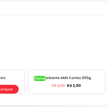
iro
Barbante AMS Cortez 200g
Oferta!
0
R$
6,90
R$
2,90
omprar