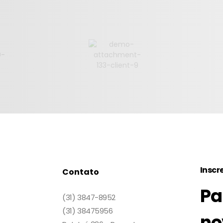
Inscr
Contato
Pa
(31) 3847-8952
(31) 38475956
no