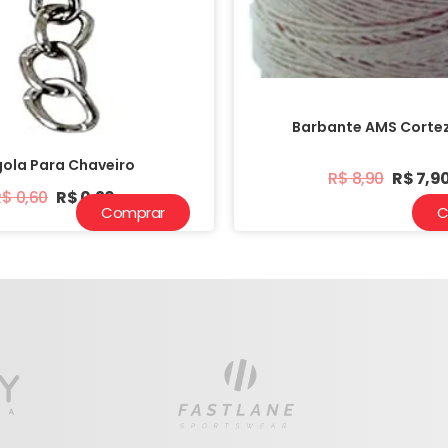
Barbante AMS Corte
gola Para Chaveiro
R$
8,90
R$
7,9
R$
0,60
R$
0,20
Comprar
C