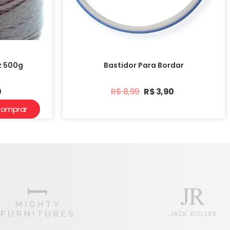
z 500g
Bastidor Para Bordar
0
R$
8,99
R$
3,90
omprar