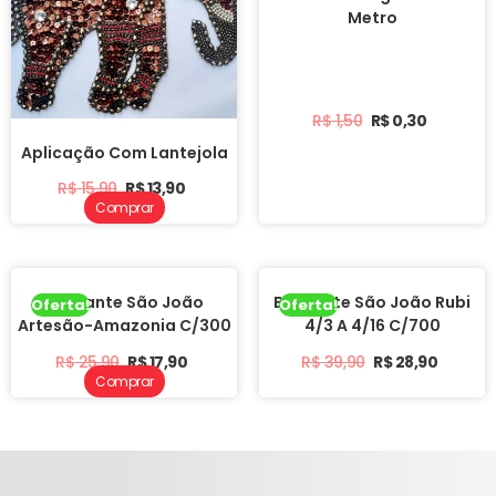
Metro
R$
1,50
R$
0,30
Aplicação Com Lantejola
R$
15,90
R$
13,90
Comprar
Barbante São João
Barbante São João Rubi
Oferta!
Oferta!
Artesão-Amazonia C/300
4/3 A 4/16 C/700
R$
25,90
R$
17,90
R$
39,90
R$
28,90
Comprar