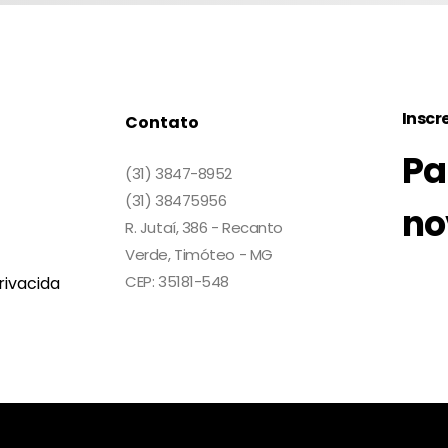
Inscr
Contato
Pa
(31) 3847-8952
(31) 38475956
no
R. Jutaí, 386 - Recanto
Verde, Timóteo - MG
CEP: 35181-548
rivacida