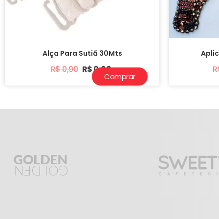
Alça Para Sutiã 30Mts
Apli
R$
0,90
R$
0,60
R
Comprar