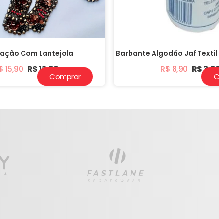
cação Com Lantejola
Barbante Algodão Jaf Textil
$
15,90
R$
13,90
R$
8,90
R$
3,9
Comprar
C