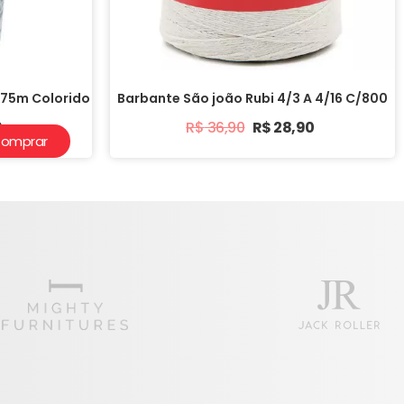
 75m Colorido
Barbante São joão Rubi 4/3 A 4/16 C/800
0
R$
36,90
R$
28,90
omprar