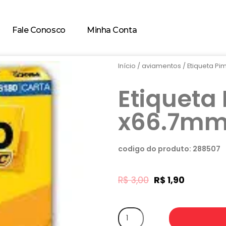
Fale Conosco
Minha Conta
Início
/
aviamentos
/ Etiqueta Pi
Etiquet
x66.7mm 
codigo do produto: 288507
R$
3,00
R$
1,90