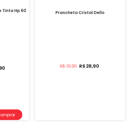
e Tinta Hp 60
Prancheta Cristal Dello
R$
31,90
R$
28,90
,90
omprar