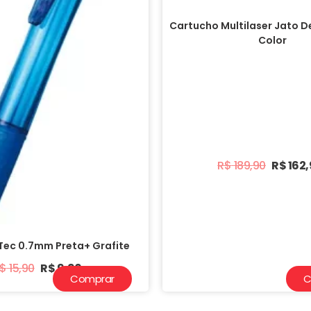
Cartucho Multilaser Jato D
Color
R$
189,90
R$
162
 Tec 0.7mm Preta+ Grafite
$
15,90
R$
9,90
Comprar
C