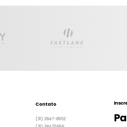
Inscr
Contato
Pa
(31) 3847-8952
(31) 38475956