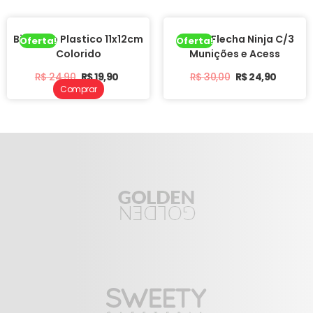
Binoculo Plastico 11x12cm
Arco e Flecha Ninja C/3
Oferta!
Oferta!
Colorido
Munições e Acess
R$
24,90
R$
19,90
R$
30,00
R$
24,90
Comprar