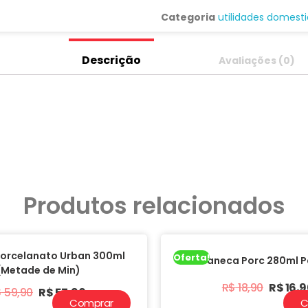
Categoria
utilidades domest
Descrição
Avaliações (0)
Produtos relacionados
orcelanato Urban 300ml
Oferta!
Caneca Porc 280ml Pa
(Metade de Min)
R$
18,90
R$
16,9
$
59,90
R$
57,90
Comprar
C