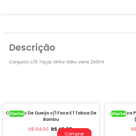
Descrição
Conjunto c/6 Taças Vinho Vidro Verre 240ml
Conjunto De Queijo c/1 Faca E 1 Tabua De
Caneca P
Oferta!
Oferta!
Bambu
R$
54,90
R$
49,90
R
Comprar