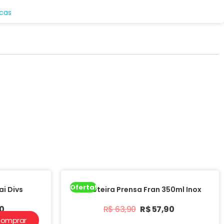
icas
Oferta!
i Divs
Cafeteira Prensa Fran 350ml Inox
0
R$
63,90
R$
57,90
omprar