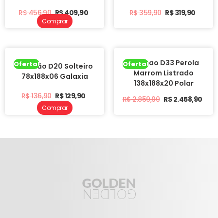
R$
456,90
R$
409,90
R$
359,90
R$
319,90
Comprar
Colchao D33 Perola
Oferta!
Oferta!
Colchão D20 Solteiro
Marrom Listrado
78x188x06 Galaxia
138x188x20 Polar
R$
136,90
R$
129,90
R$
2.859,90
R$
2.458,90
Comprar