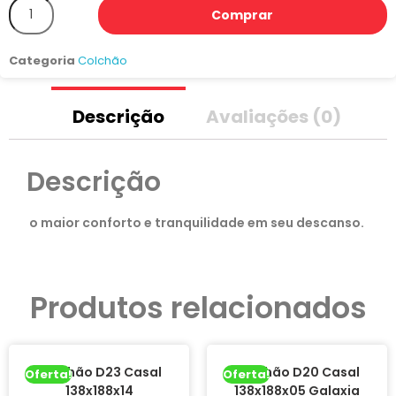
Comprar
Categoria
Colchão
Descrição
Avaliações (0)
Descrição
o maior conforto e tranquilidade em seu descanso.
Produtos relacionados
Colchão D23 Casal
Colchão D20 Casal
Oferta!
Oferta!
138x188x14
138x188x05 Galaxia