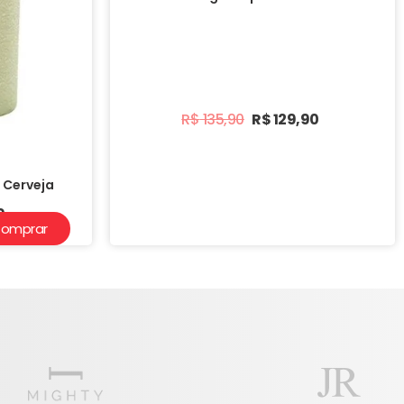
R$
135,90
R$
129,90
 Cerveja
0
omprar