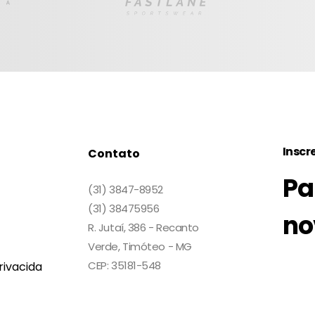
Inscr
Contato
Pa
(31) 3847-8952
(31) 38475956
no
R. Jutaí, 386 - Recanto
Verde, Timóteo - MG
CEP: 35181-548
rivacida