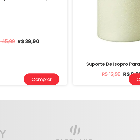
$
45,99
R$
39,90
Suporte De Isopro Para
R$
12,99
R$
9,9
Comprar
C