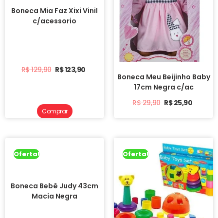
Boneca Mia Faz Xixi Vinil
c/acessorio
R$
129,90
R$
123,90
Boneca Meu Beijinho Baby
17cm Negra c/ac
R$
29,90
R$
25,90
Comprar
Oferta!
Oferta!
Boneca Bebê Judy 43cm
Macia Negra