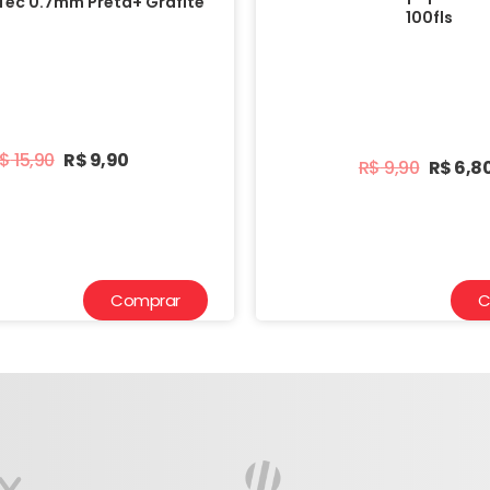
 Tec 0.7mm Preta+ Grafite
100fls
$
15,90
R$
9,90
R$
9,90
R$
6,8
Comprar
C