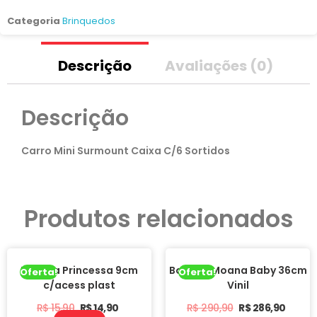
Categoria
Brinquedos
Descrição
Avaliações (0)
Descrição
Carro Mini Surmount Caixa C/6 Sortidos
Produtos relacionados
Boneca Princessa 9cm
Boneca Moana Baby 36cm
Oferta!
Oferta!
c/acess plast
Vinil
R$
15,90
R$
14,90
R$
290,90
R$
286,90