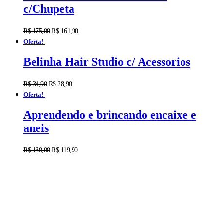
c/Chupeta
R$
175,00
R$
161,90
Oferta!
Belinha Hair Studio c/ Acessorios
R$
34,90
R$
28,90
Oferta!
Aprendendo e brincando encaixe e
aneis
R$
130,00
R$
119,90