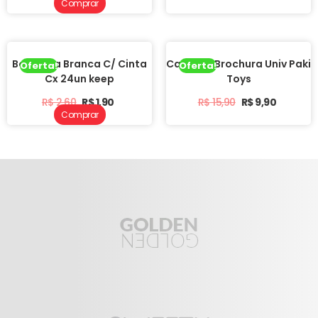
Comprar
Borracha Branca C/ Cinta
Caderno Brochura Univ Paki
Oferta!
Oferta!
Cx 24un keep
Toys
R$
2,60
R$
1,90
R$
15,90
R$
9,90
Comprar