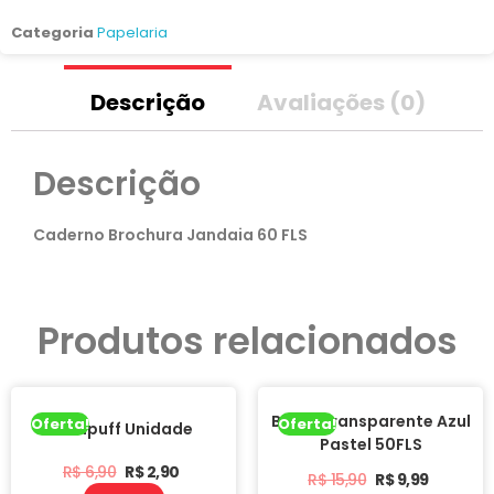
Categoria
Papelaria
Descrição
Avaliações (0)
Descrição
Caderno Brochura Jandaia 60 FLS
Produtos relacionados
Bloco Transparente Azul
Oferta!
Oferta!
Acripuff Unidade
Pastel 50FLS
R$
6,90
R$
2,90
R$
15,90
R$
9,99