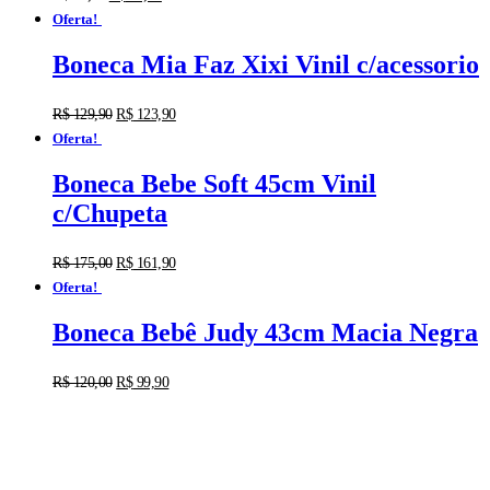
Oferta!
Boneca Mia Faz Xixi Vinil c/acessorio
R$
129,90
R$
123,90
Oferta!
Boneca Bebe Soft 45cm Vinil
c/Chupeta
R$
175,00
R$
161,90
Oferta!
Boneca Bebê Judy 43cm Macia Negra
R$
120,00
R$
99,90