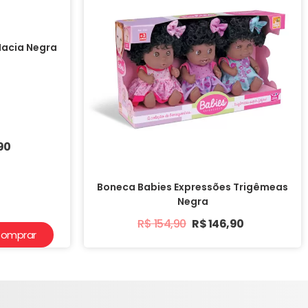
acia Negra
90
Boneca Babies Expressões Trigêmeas
Negra
R$
154,90
R$
146,90
omprar