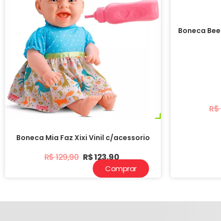
Boneca Bee
R$
Boneca Mia Faz Xixi Vinil c/acessorio
R$
129,90
R$
123,90
Comprar