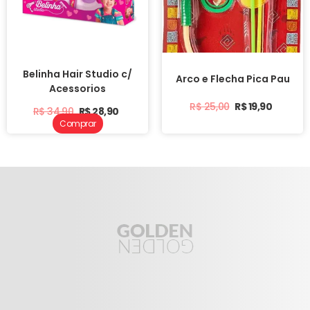
Belinha Hair Studio c/
Arco e Flecha Pica Pau
Acessorios
R$
25,00
R$
19,90
R$
34,90
R$
28,90
Comprar