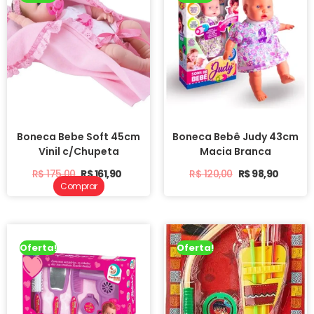
Boneca Bebe Soft 45cm
Boneca Bebê Judy 43cm
Vinil c/Chupeta
Macia Branca
R$
175,00
R$
161,90
R$
120,00
R$
98,90
Comprar
Oferta!
Oferta!