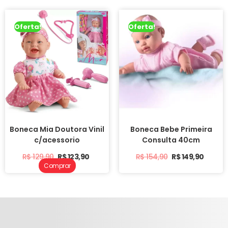
Oferta!
Oferta!
Boneca Mia Doutora Vinil
Boneca Bebe Primeira
c/acessorio
Consulta 40cm
R$
129,90
R$
123,90
R$
154,90
R$
149,90
Comprar