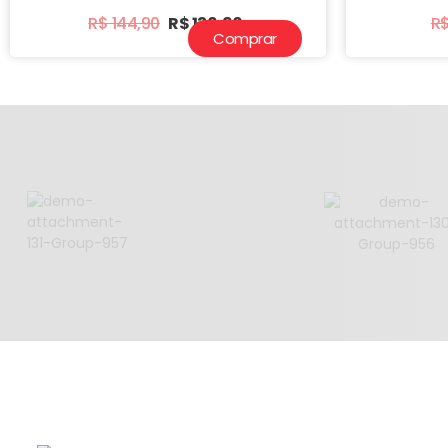
R$
144,90
R$
136,90
R
Comprar