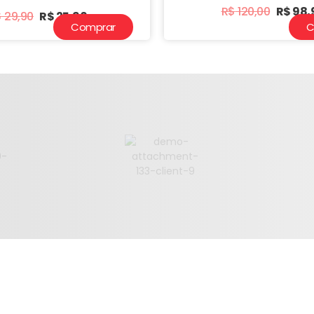
R$
120,00
R$
98,
$
29,90
R$
25,90
Comprar
C