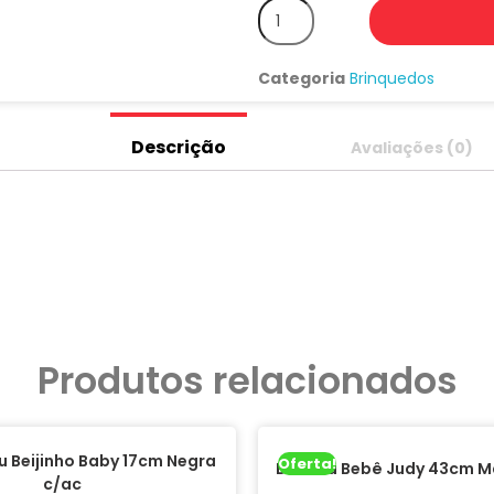
Categoria
Brinquedos
Descrição
Avaliações (0)
Produtos relacionados
 Beijinho Baby 17cm Negra
Oferta!
Boneca Bebê Judy 43cm M
c/ac