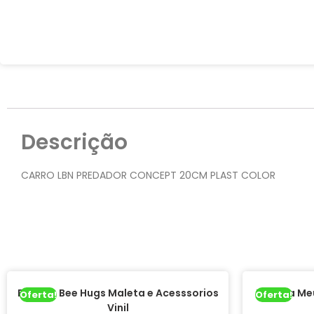
Descrição
CARRO LBN PREDADOR CONCEPT 20CM PLAST COLOR
Boneca Bee Hugs Maleta e Acesssorios
Boneca Meu
Oferta!
Oferta!
Vinil