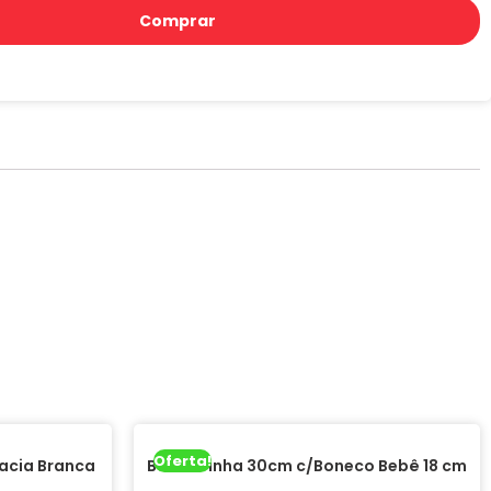
Comprar
Oferta!
acia Branca
Banheirinha 30cm c/Boneco Bebê 18 cm