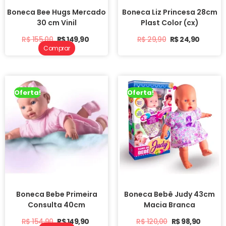
Boneca Bee Hugs Mercado
Boneca Liz Princesa 28cm
30 cm Vinil
Plast Color (cx)
R$
155,00
R$
149,90
R$
29,90
R$
24,90
Comprar
Oferta!
Oferta!
Boneca Bebe Primeira
Boneca Bebê Judy 43cm
Consulta 40cm
Macia Branca
R$
154,90
R$
149,90
R$
120,00
R$
98,90