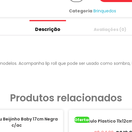
Categoria
Brinquedos
Descrição
Avaliações (0)
modelos. Acompanha lip roll que pode ser usado como sombra, b
Produtos relacionados
 Beijinho Baby 17cm Negra
Oferta!
Binoculo Plastico 11x12c
c/ac