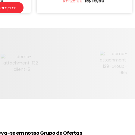
90
R$
25,00
R$
19,90
omprar
eva-se em nosso Grupo de Ofertas