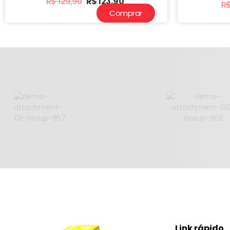
R$
129,90
R$
123,90
R
Comprar
Link rápido