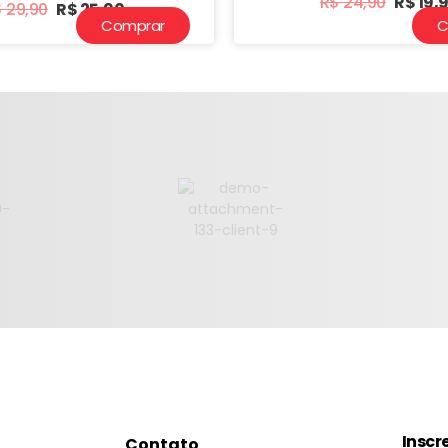
R$
24,90
R$
19,
$
29,90
R$
25,90
Comprar
C
Inscr
Contato