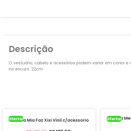
Descrição
O vestuário, cabelo e acessórios podem variar em cores e 
no escuro. 22cm
Boneca Meu
Oferta!
Oferta!
Boneca Mia Faz Xixi Vinil c/acessorio