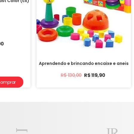
ast Color (cx)
90
Aprendendo e brincando encaixe e aneis
R$
130,00
R$
119,90
omprar