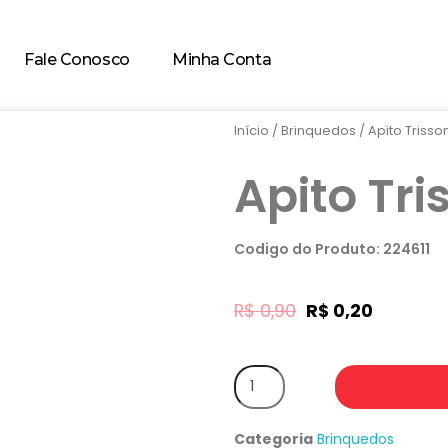
Fale Conosco
Minha Conta
Início
/
Brinquedos
/ Apito Trisso
Apito Tri
Codigo do Produto: 224611
R$
0,90
R$
0,20
Categoria
Brinquedos