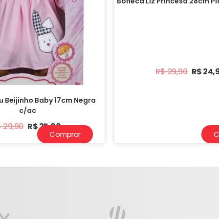
Boneca Liz Princesa 28cm Pl
R$
29,90
R$
24,
 Beijinho Baby 17cm Negra
c/ac
$
29,90
R$
25,90
Comprar
C