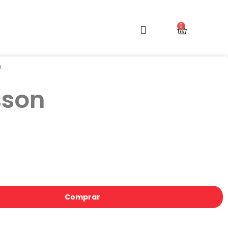
n
sson
Comprar